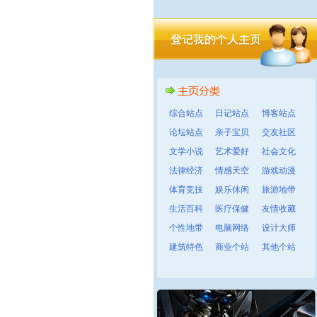
综合站点
日记站点
博客站点
论坛站点
亲子宝贝
交友社区
文学小说
艺术爱好
社会文化
法律经济
情感天空
游戏动漫
体育竞技
娱乐休闲
旅游地带
生活百科
医疗保健
友情收藏
个性地带
电脑网络
设计大师
建筑特色
商业个站
其他个站