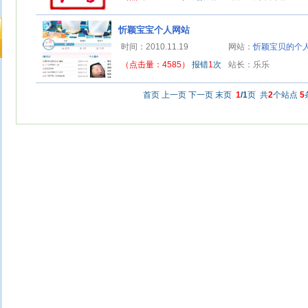
忻颖宝宝个人网站
时间：2010.11.19
网站：
忻颖宝贝的个人
（点击量：4585）
报错
1
次
站长：乐乐
首页 上一页 下一页 末页
1
/1
页 共
2
个站点
5