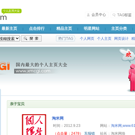
最新主页
点击排行
精品主页
明星网站
主页分类
|
|
|
|
|
个人网页
个人主页
网页设计
精
亲子宝贝
淘米网
时间：2012.9.23
网站：
淘米网,www.61.
（点击量：2478）
无报错
站长：淘米网络